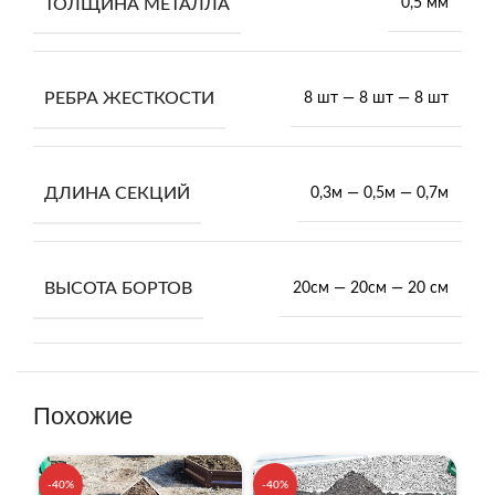
ТОЛЩИНА МЕТАЛЛА
0,5 мм
РЕБРА ЖЕСТКОСТИ
8 шт — 8 шт — 8 шт
ДЛИНА СЕКЦИЙ
0,3м — 0,5м — 0,7м
ВЫСОТА БОРТОВ
20см — 20см — 20 см
Похожие
-40%
-40%
-4