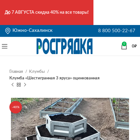
До
7 АВГУСТА
скидка 40% на все товары!
Южно-Сахалинск
8 800 500-22-67
0
0
₽
Главная
Клумбы
Клумба «Шестигранная 3 яруса» оцинкованная
-40%