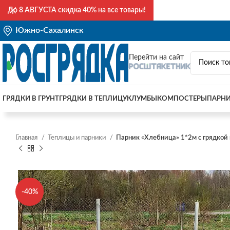
До
8 АВГУСТА
скидка 40% на все товары!
Южно-Сахалинск
Перейти на сайт
ГРЯДКИ В ГРУНТ
ГРЯДКИ В ТЕПЛИЦУ
КЛУМБЫ
КОМПОСТЕРЫ
ПАРН
Главная
Теплицы и парники
Парник «Хлебница» 1*2м с грядкой
-40%